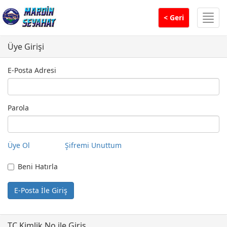
Men
< Geri
Üye Girişi
E-Posta Adresi
Parola
Üye Ol
Şifremi Unuttum
Beni Hatırla
TC Kimlik No ile Giriş