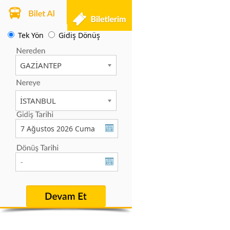
Tek Yön
Gidiş Dönüş
GAZİANTEP
İSTANBUL