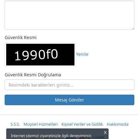
Güvenlik Resmi
Yenile
Güvenlik Resmi Doğrulama
Mesaj Gönder
S.S.S.
Müşteri Hizmetleri
Kişisel Veriler ve Gizlilik
Hakkımızda
X
İnternet sitemizi ziyaretinizle ilgili deneyiminizi