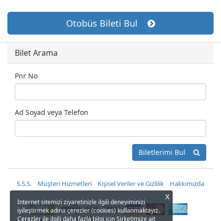
Otobüs Bileti Bul
Bilet Arama
Pnr No
Ad Soyad veya Telefon
Biletlerimi Bul
S.S.S.
Müşteri Hizmetleri
Kişisel Veriler ve Gizlilik
Hakkımızda
X
İnternet sitemizi ziyaretinizle ilgili deneyiminizi
iyileştirmek adına çerezler (cookies) kullanmaktayız.
Çerezler ile ilgili daha fazla bilgi için Şirketimize ait