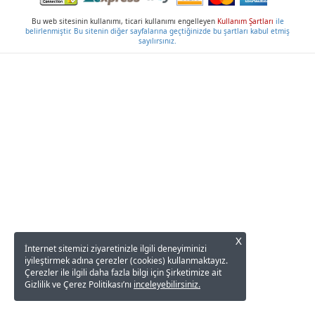
Bu web sitesinin kullanımı, ticari kullanımı engelleyen
Kullanım Şartları
ile
belirlenmiştir. Bu sitenin diğer sayfalarına geçtiğinizde bu şartları kabul etmiş
sayılırsınız.
X
İnternet sitemizi ziyaretinizle ilgili deneyiminizi
iyileştirmek adına çerezler (cookies) kullanmaktayız.
Çerezler ile ilgili daha fazla bilgi için Şirketimize ait
Gizlilik ve Çerez Politikası’nı
inceleyebilirsiniz.