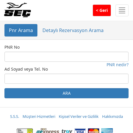
Men
< Geri
Pnr Arama
Detaylı Rezervasyon Arama
PNR No
PNR nedir?
Ad Soyad veya Tel. No
ARA
S.S.S.
Müşteri Hizmetleri
Kişisel Veriler ve Gizlilik
Hakkımızda