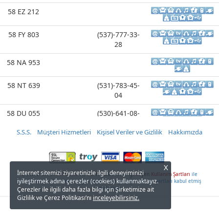
58 EZ 212
58 FY 803
(537)-777-33-
28
58 NA 953
58 NT 639
(531)-783-45-
04
58 DU 055
(530)-641-08-
58
S.S.S.
Müşteri Hizmetleri
Kişisel Veriler ve Gizlilik
Hakkımızda
58 SH 213
58 SH 221
X
İnternet sitemizi ziyaretinizle ilgili deneyiminizi
Bu web sitesinin kullanımı, ticari kullanımı engelleyen
Kullanım Şartları
ile
iyileştirmek adına çerezler (cookies) kullanmaktayız.
belirlenmiştir. Bu sitenin diğer sayfalarına geçtiğinizde bu şartları kabul etmiş
58 SH 481
(533)-478-06-
sayılırsınız.
Çerezler ile ilgili daha fazla bilgi için Şirketimize ait
72
Gizlilik ve Çerez Politikası’nı
inceleyebilirsiniz.
58 TC 007
(537)-777-33-