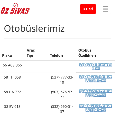
Men
< Geri
Otobüslerimiz
Araç
Otobüs
Plaka
Tipi
Telefon
Özellikleri
Plaka
Araç
Telefon
Otobüs
66 ACS 366
Tipi
Özellikleri
58 TH 058
(537)-777-33-
19
58 UA 772
(507)-676-57-
72
58 EV 613
(532)-690-51-
37